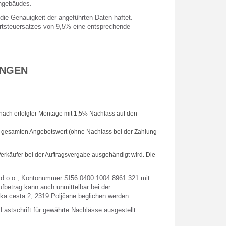
hngebäudes.
 die Genauigkeit der angeführten Daten haftet.
rtsteuersatzes von 9,5% eine entsprechende
UNGEN
nach erfolgter Montage mit 1,5% Nachlass auf den
n gesamten Angebotswert (ohne Nachlass bei der Zahlung
erkäufer bei der Auftragsvergabe ausgehändigt wird. Die
 d.o.o., Kontonummer SI56 0400 1004 8961 321 mit
betrag kann auch unmittelbar bei der
ka cesta 2, 2319 Poljčane beglichen werden.
astschrift für gewährte Nachlässe ausgestellt.