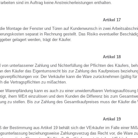
arbeiten sind im Auftrag keine Anstreicherleistungen enthalten.
Artikel 17
ie Montage der Fenster und Türen auf Kundenwunsch in zwei Arbeitsabschnit
erungskosten separat in Rechnung gestellt. Das Risiko eventueller Beschädi
ggeber gelagert werden, trägt der Käufer.
Artikel 18
l von unterlassener Zahlung und Nichterfüllung der Pflichten des Käufers, be
n den Käufer das Eigentumsrecht bis zur Zahlung des Kaufpreises beziehung
gsverpflichtungen vor. Der Verkäufer kann die Ware zurücknehmen (gültig fü
h die Vertragspflichten zu mißachten.
ner Warenpfändung kann es auch zu einer unwiderrufbaren Vertragsauflösung
tigt, ihern WErt einzulösen und dem Kunden die Differenz bis zum Gesamtwer
ng zu stellen. Bis zur Zahlung des Gesamtkaufpreises muss der Käufer die
Artikel 19
der Bestimmung aus Artikel 19 behält sich der VErkäufer im Falle einer Mi
gsunterlassung beziehungsweise Zahlungsverzug das Recht vor, die Ware z