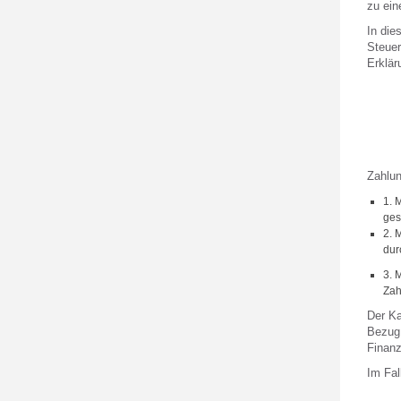
zu ein
In die
Steuer
Erklär
Zahlun
1. 
ges
2. 
dur
3. 
Zah
Der Ka
Bezug 
Finanz
Im Fal