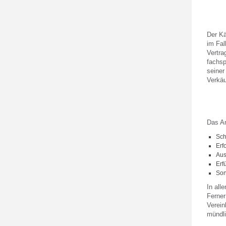
Der Kä
im Fal
Vertra
fachsp
seiner
Verkäu
Das An
Sch
Erf
Aus
Erf
Son
In all
Ferner
Verein
mündli