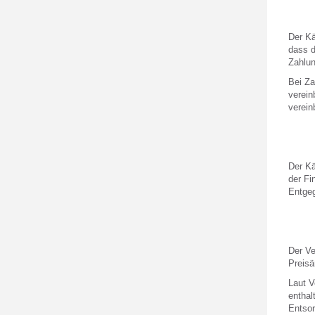
Der Kä
dass d
Zahlun
Bei Za
verein
verein
Der Kä
der Fi
Entgeg
Der Ve
Preisä
Laut V
enthal
Entsor