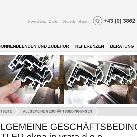
+43 (0) 3862
Slovenščina
English
Deutsch
Italiano
SONNENBLENDEN UND ZUBEHÖR
REFERENZEN
BERATUNG
TSEITE
ALLGEMEINE GESCHÄFTSBEDINGUNGEN
LLGEMEINE GESCHÄFTSBEDIN
TLER okna in vrata d.o.o.