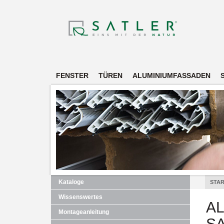
FENSTER
TÜREN
ALUMINIUMFASSADEN
Kataloge
STAR
Wissenswertes
A
Montageanleitung
SA