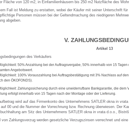
er Fläche von 120 m2, in Einfamilienhäusern bis 250 m2 Nutzfläche des Wo
sem Fall ist Meldung zu erstatten, wobei der Käufer mit seiner Unterschrift für
pflichtige Personen müssen bei der Geltendmachung des niedrigeren Mehrwe
ung abgeben.
V. ZAHLUNGSBEDING
Artikel 13
gsbedingungen des Verkäufers
Möglichkeit: 50% Anzahlung bei der Auftragsvergabe, 50% innerhalb von 15 Tagen 
amten Angebotswert.
Möglichkeit: 100% Vorauszahlung bei Auftragsbestätigung mit 3% Nachlass auf de
ch den ÖKOFONDS).
Möglichkeit: Zahlungssicherung durch eine unwiderrufbare Bankgarantie, die dem V
lung erfolgt innerhalb von 15 Tagen nach der Montage oder der Lieferung.
ufbetrag wird auf das Firmenkonto des Unternehmens SATLER okna in vrata
auf 00 und die Nummer der Vorrechnung bzw. Rechnung überwiesen. Der Kauf
buchhaltung am Sitz des Unternehmens SATLER okna in vrata d.o.o., Bistriš
l von Zahlungsverzug werden gesetzliche Verzugszinsen verrechnet und eine L