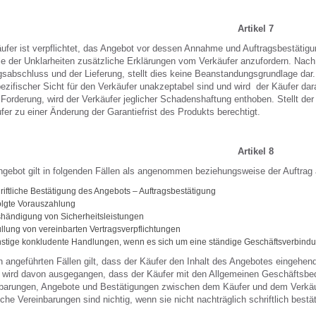
Artikel 7
ufer ist verpflichtet, das Angebot vor dessen Annahme und Auftragsbestätig
le der Unklarheiten zusätzliche Erklärungen vom Verkäufer anzufordern. Nac
gsabschluss und der Lieferung, stellt dies keine Beanstandungsgrundlage dar. 
ezifischer Sicht für den Verkäufer unakzeptabel sind und wird der Käufer d
 Forderung, wird der Verkäufer jeglicher Schadenshaftung enthoben. Stellt de
fer zu einer Änderung der Garantiefrist des Produkts berechtigt.
Artikel 8
gebot gilt in folgenden Fällen als angenommen beziehungsweise der Auftrag a
riftliche Bestätigung des Angebots – Auftragsbestätigung
olgte Vorauszahlung
händigung von Sicherheitsleistungen
üllung von vereinbarten Vertragsverpflichtungen
stige konkludente Handlungen, wenn es sich um eine ständige Geschäftsverbindung
en angeführten Fällen gilt, dass der Käufer den Inhalt des Angebotes eingehen
 wird davon ausgegangen, dass der Käufer mit den Allgemeinen Geschäftsbedi
barungen, Angebote und Bestätigungen zwischen dem Käufer und dem Verkäufer 
che Vereinbarungen sind nichtig, wenn sie nicht nachträglich schriftlich bestät