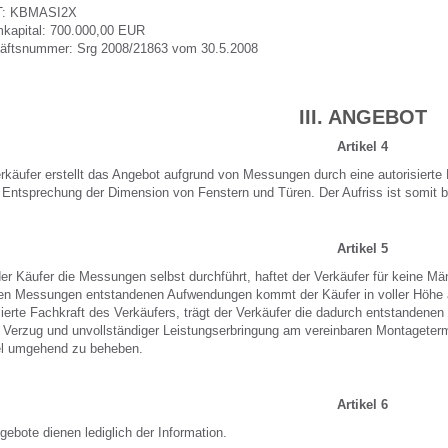
: KBMASI2X
kapital: 700.000,00 EUR
äftsnummer: Srg 2008/21863 vom 30.5.2008
III. ANGEBOT
Artikel 4
rkäufer erstellt das Angebot aufgrund von Messungen durch eine autorisierte 
e Entsprechung der Dimension von Fenstern und Türen. Der Aufriss ist somit b
Artikel 5
der Käufer die Messungen selbst durchführt, haftet der Verkäufer für keine Mä
en Messungen entstandenen Aufwendungen kommt der Käufer in voller Höhe 
sierte Fachkraft des Verkäufers, trägt der Verkäufer die dadurch entstandenen
Verzug und unvollständiger Leistungserbringung am vereinbaren Montagetermin 
l umgehend zu beheben.
Artikel 6
gebote dienen lediglich der Information.