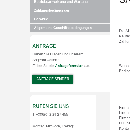
Betriebsanweisung und Wartung
Zahlungsbedingungen
Garantie
Allgemeine Geschäftsbedingungen
Die Al
Käufer
Zahlun
ANFRAGE
Haben Sie Fragen und unserem
Angebot wollen?
Wenn s
Füllen Sie ein
Anfrageformular
aus
.
Beding
ANFRAGE SENDEN
RUFEN SIE
UNS
Firma:
Firmen
T: +386(0) 2 29 27 455
Firme
UID Nr
Montag, Mittwoch, Freitag:
Konto 