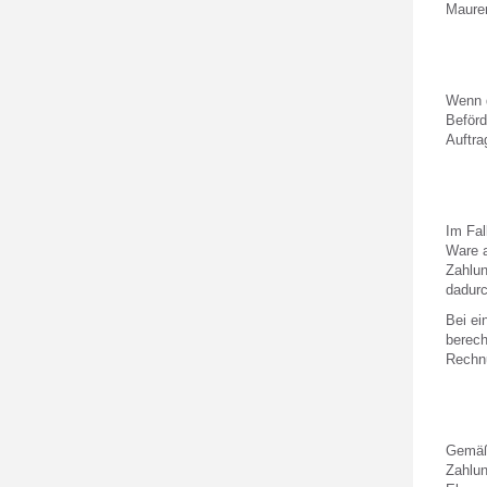
Maurer
Wenn d
Beförd
Auftra
Im Fal
Ware a
Zahlun
dadurc
Bei ei
berech
Rechnu
Gemäß 
Zahlun