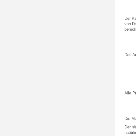
Der Kä
von Da
berück
Das An
Alle P
Die Me
Der ni
natürl