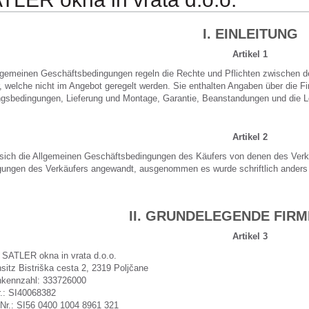
I. EINLEITUNG
Artikel 1
lgemeinen Geschäftsbedingungen regeln die Rechte und Pflichten zwischen d
, welche nicht im Angebot geregelt werden. Sie enthalten Angaben über die Fi
gsbedingungen, Lieferung und Montage, Garantie, Beanstandungen und die Lö
Artikel 2
ich die Allgemeinen Geschäftsbedingungen des Käufers von denen des Verkä
ungen des Verkäufers angewandt, ausgenommen es wurde schriftlich anders 
II. GRUNDELEGENDE FIR
Artikel 3
 SATLER okna in vrata d.o.o.
sitz Bistriška cesta 2, 2319 Poljčane
nkennzahl: 333726000
.: SI40068382
Nr.: SI56 0400 1004 8961 321