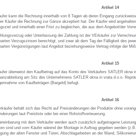
Artikel 14
ufer kann die Rechnung innerhalb von 8 Tagen ab deren Eingang zurückweis
er Käufer die Rechnung zur Gänze akzeptiert hat. Der Käufer wird angehalt
gsziel und innerhalb einer Frist zu begleichen, die aus dem Angebot/der Vo
hlungsverzug oder Unterlassung der Zahlung ist der VErkäufer zur Verrechnu
barten Verzugszinsen berechtigt, und zwar ab dem Tag der Fälligkeit des jewe
barten Vergünstigungen laut Angebot beziehungsweise Vertrag infolge der Mi
Artikel 15
ufer überweist den Kaufbetrag auf das Konto des Verkäufers SATLER okna in v
nanzabteilung am Sitz des Unternehmens SATLER okna in vrata d.o.o. Repräsen
ennahme von Kaufbeträgen (Bargeld) befugt.
Artikel 16
rkäufer behält sich das Recht auf Preisänderungen der Produkte ohne vorang
nderungen laut Preisliste oder bei einer Rohstoffverteuerung.
ereinbarung mit dem Verkäufer werden auch zusätzlich aufgetragene Leistunge
ten sind und vom Käufer wärend der Montage in Auftrag gegeben werden (z.B.
gung der alten Fenster und Türen, Abschlagarbeiten an der Wand, Silikonierun