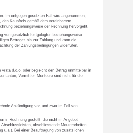
en. Im entgegen gesetzten Fall wird angenommen,
en, den Kaupfreis gemäß dem vereinbartem
rrechnung beziehungsweise der Rechnung hervorgeht.
ng von gesetzlich festgelegten beziehungsweise
iligen Betrages bis zur Zahlung und kann die
ßachtung der Zahlungsbedingungen widerrufen.
rata d.o.o. oder begleicht den Betrag unmittelbar in
tanten, Vermittler, Monteure sind nicht für die
ehnde Ankündigung vor, und zwar im Fall von
n in Rechnung gestellt, die nicht im Angebot
 Abschlussleisten, abschliessende Maurerarbeiten,
g u.ä.). Bei einer Beauftragung von zusätzlichen