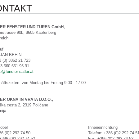
ONTAKT
ER FENSTER UND TÜREN GmbH
,
rstrasse 90b, 8605 Kapfenberg
reich
uf:
JAN BEHIN
3 (0) 3862 21 723
3 660 661 95 91
fo@fenster-satler.at
äftszeiten
: von Montag bis Freitag 9:00 - 17:00
ER OKNA IN VRATA D.O.O.
,
iška cesta 2, 2319 Poljčane
nija
öbel
Inneneinrichtung
86 (0)2 292 74 50
Telefon:
+386 (0)2 292 74 5
 +386 (0)2 292 74 52
Fax:
+386 (0)2 292 74 52