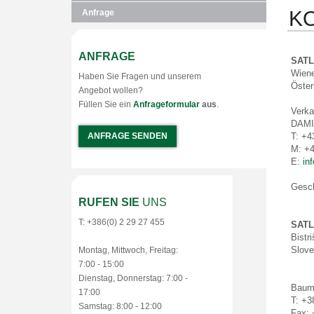
K
Anfrage
ANFRAGE
SATL
Wiene
Haben Sie Fragen und unserem
Öster
Angebot wollen?
Füllen Sie ein
Anfrageformular
aus
.
Verka
DAMI
ANFRAGE SENDEN
T
: +4
M: +4
E
:
in
Gesch
RUFEN SIE
UNS
T: +386(0) 2 29 27 455
SATL
Bistr
Slove
Montag, Mittwoch, Freitag:
7:00 - 15:00
Dienstag, Donnerstag: 7:00 -
Baum
17:00
T
: +3
Samstag: 8:00 - 12:00
Fax
: