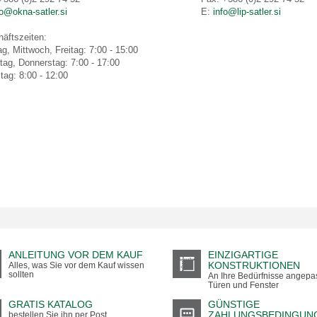
fo@okna-satler.si
E:
info@lip-satler.si
äftszeiten
:
g, Mittwoch, Freitag: 7:00 - 15:00
tag, Donnerstag: 7:00 - 17:00
ag: 8:00 - 12:00
ANLEITUNG VOR DEM KAUF
EINZIGARTIGE
KONSTRUKTIONEN
Alles, was Sie vor dem Kauf wissen
sollten
An Ihre Bedürfnisse angepa
Türen und Fenster
GRATIS KATALOG
GÜNSTIGE
ZAHLUNGSBEDINGUN
bestellen Sie ihn per Post