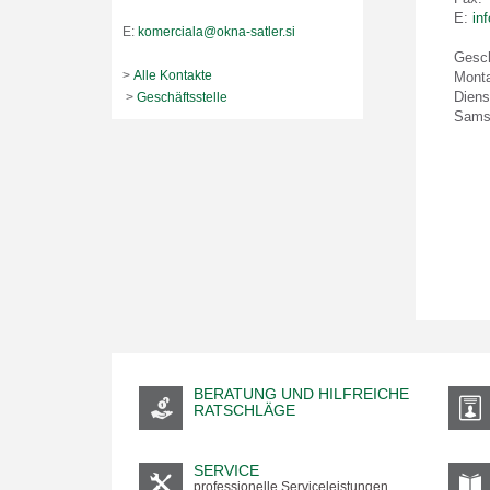
E
:
in
E:
komerciala@okna-satler.si
Gesch
>
Alle Kontakte
Monta
Diens
>
Geschäftsstelle
Samst
BERATUNG UND HILFREICHE
RATSCHLÄGE
SERVICE
professionelle Serviceleistungen,