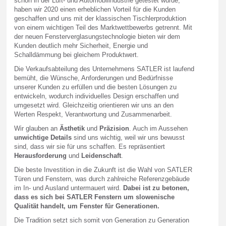
schon in der Luft- und Automobilindustrie getestet wurde,
haben wir 2020 einen erheblichen Vorteil für die Kunden
geschaffen und uns mit der klassischen Tischlerproduktion
von einem wichtigen Teil des Marktwettbewerbs getrennt. Mit
der neuen Fensterverglasungstechnologie bieten wir dem
Kunden deutlich mehr Sicherheit, Energie und
Schalldämmung bei gleichem Produktwert.
Die Verkaufsabteilung des Unternehmens SATLER ist laufend
bemüht, die Wünsche, Anforderungen und Bedürfnisse
unserer Kunden zu erfüllen und die besten Lösungen zu
entwickeln, wodurch individuelles Design erschaffen und
umgesetzt wird. Gleichzeitig orientieren wir uns an den
Werten Respekt, Verantwortung und Zusammenarbeit.
Wir glauben an
Ästhetik
und
Präzision
. Auch im Aussehen
unwichtige Details
sind uns wichtig, weil wir uns bewusst
sind, dass wir sie für uns schaffen. Es repräsentiert
Herausforderung
und
Leidenschaft
.
Die beste Investition in die Zukunft ist die Wahl von SATLER
Türen und Fenstern, was durch zahlreiche Referenzgebäude
im In- und Ausland untermauert wird.
Dabei ist zu betonen,
dass es sich bei SATLER Fenstern um slowenische
Qualität handelt, um Fenster für Generationen.
Die Tradition setzt sich somit von Generation zu Generation