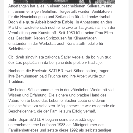
Angefangen hat alles in einem bescheidenen Kellerraum und
mit einem einzigen Gehilfen. Hergestellt wurden Ventilatoren
für die Heueinbringung und Seilwinden für die Landwirtschaft.
Doch die gute Arbeit brachte Erfolg
. In Anpassung an den
Markt entwickelte sich noch eine zweite Tätigkeit, nämlich die
Verarbeitung von Kunststoff. Seit 1980 führt seine Frau Elica
das Geschäft. Neben Spritzdüsen für Klimaanlagen
entstanden in der Werkstatt auch Kunststoffmodelle für
Schleifsteine.
Ob dveh sinovih sta zakonca Satler vedela, da bo njun trud
čez čas poplačan in da bo njuno delo prešlo v tradicijo.
Nachdem die Eheleute SATLER zwei Söhne hatten, trugen
ihre Bemühungen bald Früchte und ihre Arbeit wurde zur
Tradition.
Die beiden Söhne sammelten in der väterlichen Werkstatt viel
Wissen und Erfahrung. Die sichere und präzise Hand des
Vaters lehrte beide das Leben einfacher Leute und deren
ehrliche Arbeit zu schätzen. Möglicherweise war es gerade die
Bescheidenheit, die der Familie zum Erfolg verhalf.
Sohn Bojan SATLER begann seine selbstständige
unternehmerische Laufbahn 1988 als Miteigentümer des
Familienbetriebes und setzte diese 1992 als selbstständiger