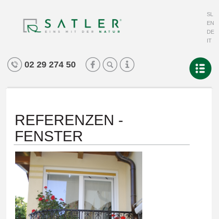
SL
EN
DE
IT
02 29 274 50
REFERENZEN -
FENSTER