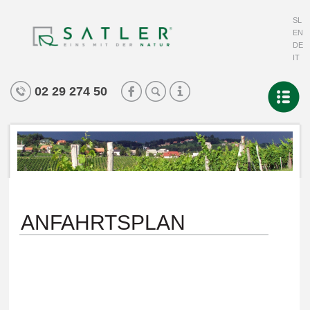
SL
EN
DE
IT
02 29 274 50
ANFAHRTSPLAN