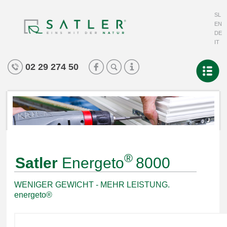
SL
EN
DE
IT
02 29 274 50
®
Satler
Energeto
8000
WENIGER GEWICHT - MEHR LEISTUNG.
energeto®