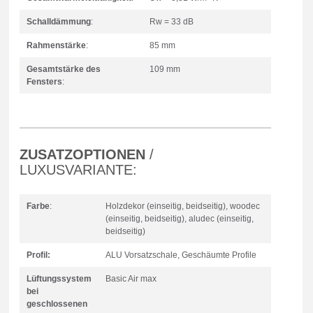
Schalldämmung
:
Rw = 33 dB
Rahmenstärke
:
85 mm
Gesamtstärke des
109 mm
Fensters
:
ZUSATZOPTIONEN
/
LUXUSVARIANTE:
Farbe
:
Holzdekor (einseitig, beidseitig), woodec
(einseitig, beidseitig), aludec (einseitig,
beidseitig)
Profil
:
ALU Vorsatzschale, Geschäumte Profile
Lüftungssystem
Basic Air max
bei
geschlossenen