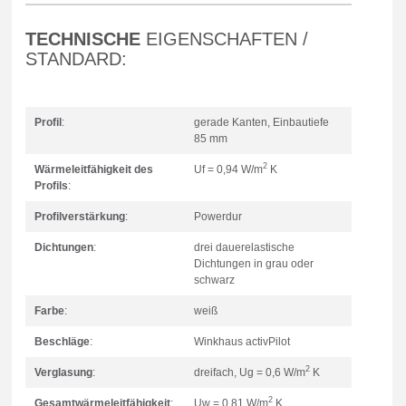
TECHNISCHE
EIGENSCHAFTEN /
STANDARD:
Profil
:
gerade Kanten, Einbautiefe
85 mm
2
Wärmeleitfähigkeit des
Uf = 0,94 W/m
K
Profils
:
Profilverstärkung
:
Powerdur
Dichtungen
:
drei dauerelastische
Dichtungen in grau oder
schwarz
Farbe
:
weiß
Beschläge
:
Winkhaus activPilot
2
Verglasung
:
dreifach, Ug = 0,6 W/m
K
2
Gesamtwärmeleitfähigkeit
:
Uw = 0,81 W/m
K