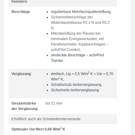
Fenstern
:
Beschläge
:
regulierbare Mehrfachspaltenlüftung,
Sicherheitsbeschläge der
Widerstandsklasse RC1 N und RC2
N,
Mikrobelüftung der Räume bei
minimalen Energieverlusten, mit
Parallelschiebe- Kippbeschlägen –
activPilot Comfort,
verdeckte Beschläge – activPilot
Topstar.
2
Verglasung
:
dreifach, Ug = 0,5 W/m
K = Uw = 0,70
2
W/m
K,
Schallschutz-Isolierverglasung,
Sicherheits-Isolierverglasung.
Gesamtstärke
bis 51 mm
der Verglasung
:
Erhältlich auch als Schiebefenstervariante.
2
Optimaler Uw Wert 0,68 W/m
K