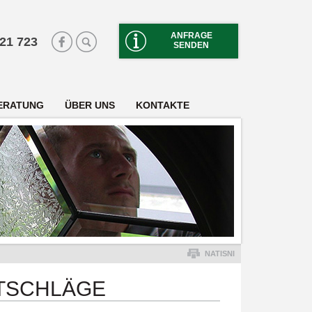
ANFRAGE
 21 723
SENDEN
ERATUNG
ÜBER UNS
KONTAKTE
NATISNI
ATSCHLÄGE