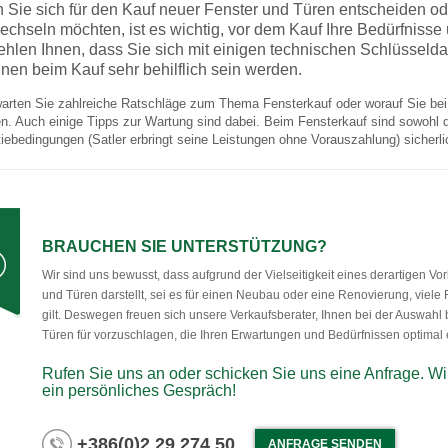
Sie sich für den Kauf neuer Fenster und Türen entscheiden ode
chseln möchten, ist es wichtig, vor dem Kauf Ihre Bedürfnisse
hlen Ihnen, dass Sie sich mit einigen technischen Schlüsseld
hnen beim Kauf sehr behilflich sein werden.
arten Sie zahlreiche Ratschläge zum Thema Fensterkauf oder worauf Sie bei
. Auch einige Tipps zur Wartung sind dabei. Beim Fensterkauf sind sowohl 
iebedingungen (Satler erbringt seine Leistungen ohne Vorauszahlung) sicherl
BRAUCHEN SIE UNTERSTÜTZUNG?
Wir sind uns bewusst, dass aufgrund der Vielseitigkeit eines derartigen V
und Türen darstellt, sei es für einen Neubau oder eine Renovierung, viel
gilt. Deswegen freuen sich unsere Verkaufsberater, Ihnen bei der Auswahl b
Türen für vorzuschlagen, die Ihren Erwartungen und Bedürfnissen optimal
Rufen Sie uns an oder schicken Sie uns eine Anfrage. Wir
ein persönliches Gespräch!
+386(0)2 29 274 50
ANFRAGE SENDEN