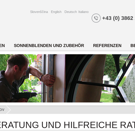
Slovenščina
English
Deutsch
Italiano
+43 (0) 3862
EN
SONNENBLENDEN UND ZUBEHÖR
REFERENZEN
B
OV
ERATUNG UND HILFREICHE R