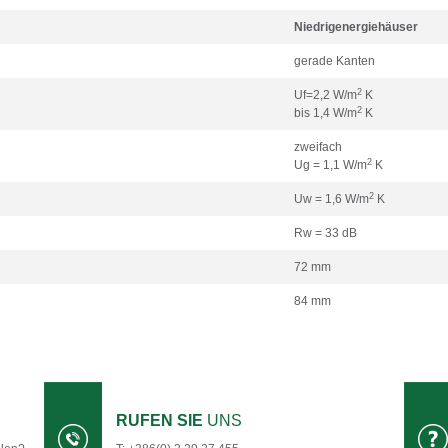
Niedrigenergiehäuser
gerade Kanten
2
Uf=2,2 W/m
K
2
bis 1,4 W/m
K
zweifach
2
Ug = 1,1 W/m
K
2
Uw = 1,6 W/m
K
Rw = 33 dB
72 mm
84 mm
RUFEN SIE
UNS