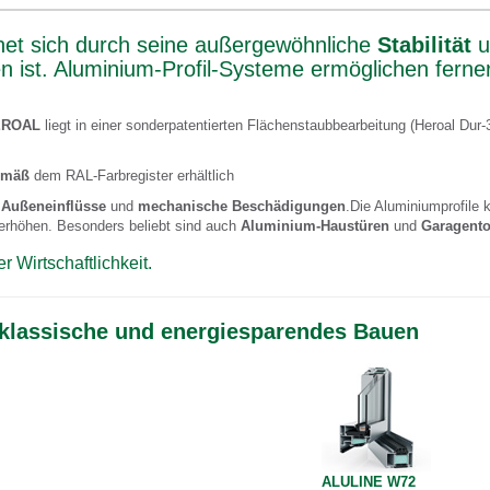
net sich durch seine außergewöhnliche
Stabilität
u
n ist. Aluminium-Profil-Systeme ermöglichen ferne
HEROAL
liegt in einer sonderpatentierten Flächenstaubbearbeitung (Heroal Dur-
emäß
dem RAL-Farbregister erhältlich
n
Außeneinflüsse
und
mechanische Beschädigungen
.Die Aluminiumprofile 
u erhöhen. Besonders beliebt sind auch
Aluminium-Haustüren
und
Garagento
 Wirtschaftlichkeit.
 klassische und energiesparendes Bauen
ALULINE W72